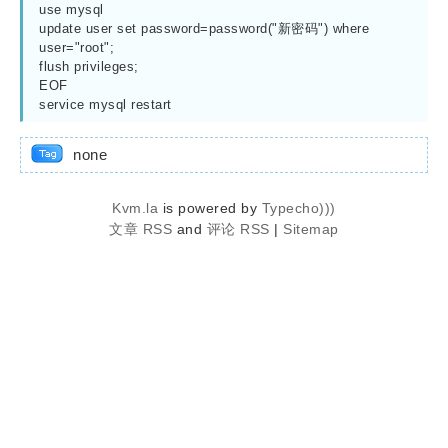
use mysql

update user set password=password("新密码") where 
user="root";

flush privileges;

EOF

service mysql restart
none
Kvm.la
is powered by
Typecho)))
文章 RSS
and
评论 RSS
|
Sitemap