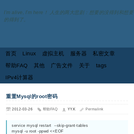
I'm alive, I'm here！ 人生的两大悲剧：想要的没得到和想要
的得到了。
首页
Linux
虚拟主机
服务器
私密文章
帮助FAQ
其他
广告文件
关于
tags
IPv4计算器
重置Mysql的root密码
2012-03-26
帮助FAQ
YY.K
Permalink
service mysql restart  --skip-grant-tables

mysql -u root -ppwd <<EOF
