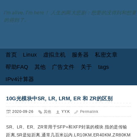
I'm alive, I'm here！ 人生的两大悲剧：想要的没得到和想要
的得到了。
首页
Linux
虚拟主机
服务器
私密文章
帮助FAQ
其他
广告文件
关于
tags
IPv4计算器
10G光模块中SR, LR, LRM, ER 和 ZR的区别
2020-09-26
其他
YY.K
Permalink
SR、LR、ER、ZR常用于SFP+和XFP封装的模块.指的是传输
距离,SR是短距离,通常几百米以内.LR10KM,ER40KM,ZR80KM