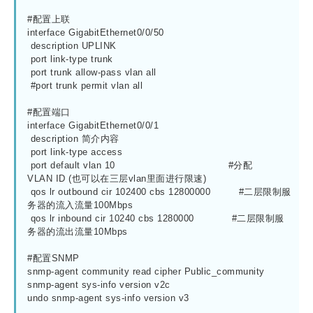
#配置上联

interface GigabitEthernet0/0/50

 description UPLINK

 port link-type trunk

 port trunk allow-pass vlan all

 #port trunk permit vlan all 

#配置端口

interface GigabitEthernet0/0/1

 description 简介内容

 port link-type access

 port default vlan 10                                    #分配
VLAN ID (也可以在三层vlan里面进行限速)

 qos lr outbound cir 102400 cbs 12800000         #二层限制服
务器的流入流量100Mbps

 qos lr inbound cir 10240 cbs 1280000            #二层限制服
务器的流出流量10Mbps

#配置SNMP

snmp-agent community read cipher Public_community

snmp-agent sys-info version v2c

undo snmp-agent sys-info version v3
