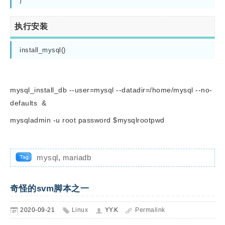
执行安装
install_mysql()
mysql_install_db --user=mysql --datadir=/home/mysql --no-
defaults &
mysqladmin -u root password $mysqlrootpwd
mysql
,
mariadb
奇怪的svm脚本之一
2020-09-21
Linux
YY.K
Permalink