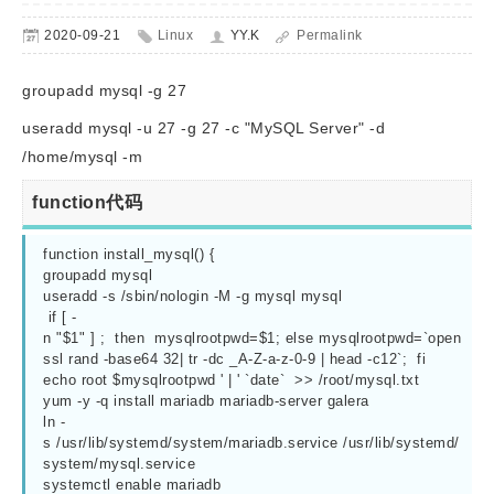
2020-09-21
Linux
YY.K
Permalink
groupadd mysql -g 27
useradd mysql -u 27 -g 27 -c "MySQL Server" -d
/home/mysql -m
function代码
function install_mysql() {

groupadd mysql

useradd -s /sbin/nologin -M -g mysql mysql

 if [ -
n "$1" ] ;  then  mysqlrootpwd=$1; else mysqlrootpwd=`open
ssl rand -base64 32| tr -dc _A-Z-a-z-0-9 | head -c12`;  fi

echo root $mysqlrootpwd ' | ' `date`  >> /root/mysql.txt

yum -y -q install mariadb mariadb-server galera

ln -
s /usr/lib/systemd/system/mariadb.service /usr/lib/systemd/
system/mysql.service

systemctl enable mariadb
