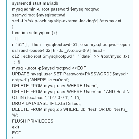
systemctl start mariadb

mysqladmin -u root password $mysqlrootpwd

setmyqlroot $mysqlrootpwd

sed -i 's/skip-locking/skip-external-locking/g' /etc/my.cnf

}

function setmyqlroot() {

 if [ -
n "$1" ] ;  then  mysqlrootpwd=$1; else mysqlrootpwd=`open
ssl rand -base64 32| tr -dc _A-Z-a-z-0-9 | head -
c12`; echo root $mysqlrootpwd ' | ' `date`  >> /root/mysql.txt
 ;  fi

mysql -uroot -p$mysqlrootpwd <<EOF

UPDATE mysql.user SET Password=PASSWORD("$mysqlr
ootpwd") WHERE User='root';

DELETE FROM mysql.user WHERE User='';

DELETE FROM mysql.user WHERE User='root' AND Host N
OT IN ('localhost', '127.0.0.1', '::1');

DROP DATABASE IF EXISTS test;

DELETE FROM mysql.db WHERE Db='test' OR Db='test\\_
%';

FLUSH PRIVILEGES;

exit

EOF

}