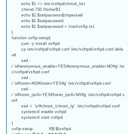
	echo $1 >> /etc/vsftpd/chroot_list

	chmod 750 /home/$1

	echo $1:$setpassword|chpasswd

	echo $1 $setpassword;

	echo $1 $setpassword > /root/vsftp.txt;

}

function vsftp-setup{

	yum -y install vsftpd

	cp /etc/vsftpd/vsftpd.conf /etc/vsftpd/vsftpd.conf.defa
ult

	sed -
i 's#anonymous_enable=YES#anonymous_enable=NO#g' /et
c/vsftpd/vsftpd.conf

	sed -
i 's#listen=NO#listen=YES#g' /etc/vsftpd/vsftpd.conf

	sed -
i 's#listen_ipv6=YES#listen_ipv6=NO#g' /etc/vsftpd/vsftpd.c
onf

	sed -i  's/#chroot_/chroot_/g'  /etc/vsftpd/vsftpd.conf

	systemctl enable vsftpd

	systemctl start vsftpd

}

vsftp-setup            #安装vsftpd
