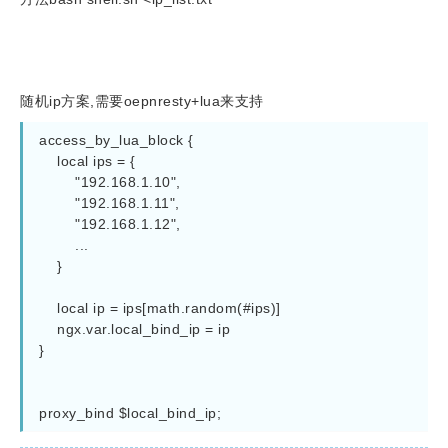
随机ip方案,需要oepnresty+lua来支持
access_by_lua_block {

    local ips = {

        "192.168.1.10",

        "192.168.1.11",

        "192.168.1.12",

        ...

    }

    local ip = ips[math.random(#ips)]

    ngx.var.local_bind_ip = ip

}

proxy_bind $local_bind_ip;