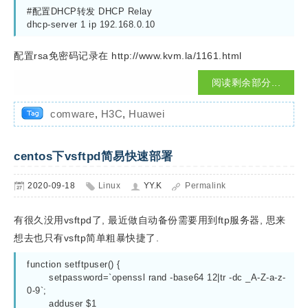
#配置DHCP转发 DHCP Relay

dhcp-server 1 ip 192.168.0.10
配置rsa免密码记录在 http://www.kvm.la/1161.html
阅读剩余部分...
comware
,
H3C
,
Huawei
centos下vsftpd简易快速部署
2020-09-18
Linux
YY.K
Permalink
有很久没用vsftpd了, 最近做自动备份需要用到ftp服务器, 思来
想去也只有vsftp简单粗暴快捷了.
function setftpuser() { 

	setpassword=`openssl rand -base64 12|tr -dc _A-Z-a-z-
0-9`;

	adduser $1
