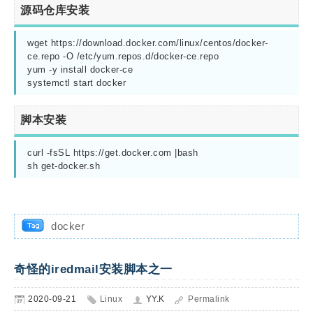
源码仓库安装
wget https://download.docker.com/linux/centos/docker-
ce.repo -O /etc/yum.repos.d/docker-ce.repo

yum -y install docker-ce

systemctl start docker
脚本安装
curl -fsSL https://get.docker.com |bash 

sh get-docker.sh
docker
奇怪的iredmail安装脚本之一
2020-09-21
Linux
YY.K
Permalink