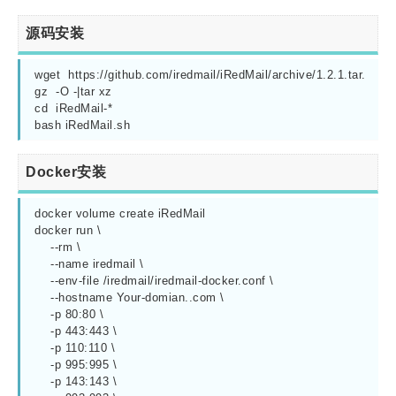
源码安装
wget  https://github.com/iredmail/iRedMail/archive/1.2.1.tar.
gz  -O -|tar xz

cd  iRedMail-*

bash iRedMail.sh
Docker安装
docker volume create iRedMail

docker run \

    --rm \

    --name iredmail \

    --env-file /iredmail/iredmail-docker.conf \

    --hostname Your-domian..com \

    -p 80:80 \

    -p 443:443 \

    -p 110:110 \

    -p 995:995 \

    -p 143:143 \
