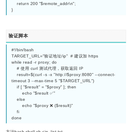
    return 200 "$remote_addr\n";

}
验证脚本
#!/bin/bash

TARGET_URL="验证地址/ip"  # 建议加 https

while read -r proxy; do

    # 使用 curl 测试代理，获取返回 IP

    result=$(curl -s -x "http://$proxy:8080" --connect-
timeout 3 --max-time 5 "$TARGET_URL")

    if [ "$result" = "$proxy" ]; then

        echo "$result ✅"

    else

        echo "$proxy ❌ ($result)"

    fi

done
方法bash shell.sh <ip_list.txt