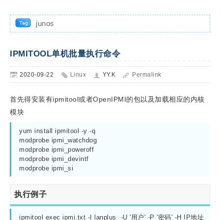
junos
IPMITOOL单机批量执行命令
2020-09-22
Linux
YY.K
Permalink
首先得安装有ipmitool或者OpenIPMI的包以及加载相应的内核
模块
yum install ipmitool -y -q

modprobe ipmi_watchdog

modprobe ipmi_poweroff

modprobe ipmi_devintf

modprobe ipmi_si
执行例子
ipmitool exec ipmi.txt -I lanplus  -U '用户' -P '密码' -H IP地址