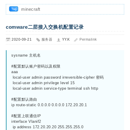
minecraft
comware二层接入交换机配置记录
2020-09-21
服务器
YY.K
Permalink
sysname 主机名

#配置默认账户密码以及权限

aaa

 local-user admin password irreversible-cipher 密码

 local-user admin privilege level 15

 local-user admin service-type terminal ssh http

#配置默认路由

ip route-static 0.0.0.0 0.0.0.0 172.20.20.1

#配置上联通信IP

interface Vlanif2

 ip address 172.20.20.20 255.255.255.0
