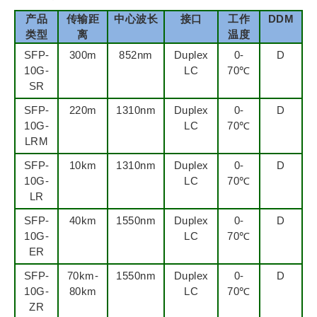
产品
传输距
中心波长
接口
工作
DDM
类型
离
温度
SFP-
300m
852nm
Duplex
0-
D
10G-
LC
70℃
SR
SFP-
220m
1310nm
Duplex
0-
D
10G-
LC
70℃
LRM
SFP-
10km
1310nm
Duplex
0-
D
10G-
LC
70℃
LR
SFP-
40km
1550nm
Duplex
0-
D
10G-
LC
70℃
ER
SFP-
70km-
1550nm
Duplex
0-
D
10G-
80km
LC
70℃
ZR