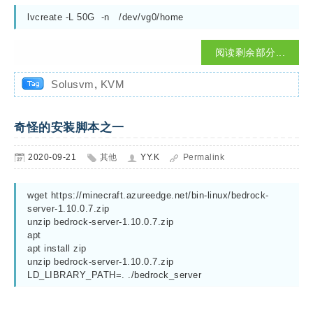
lvcreate -L 50G  -n   /dev/vg0/home
阅读剩余部分...
Solusvm
,
KVM
奇怪的安装脚本之一
2020-09-21
其他
YY.K
Permalink
wget https://minecraft.azureedge.net/bin-linux/bedrock-
server-1.10.0.7.zip

unzip bedrock-server-1.10.0.7.zip

apt

apt install zip

unzip bedrock-server-1.10.0.7.zip

LD_LIBRARY_PATH=. ./bedrock_server