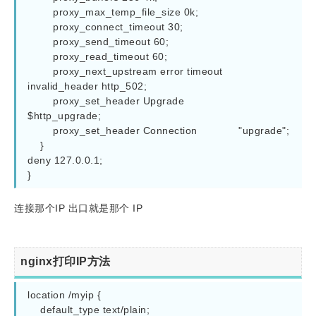
        proxy_max_temp_file_size 0k; 

        proxy_connect_timeout 30;

        proxy_send_timeout 60;

        proxy_read_timeout 60;

        proxy_next_upstream error timeout 
invalid_header http_502;

        proxy_set_header Upgrade                        
$http_upgrade;

        proxy_set_header Connection             "upgrade";

    }  

deny 127.0.0.1;

}
连接那个
IP 出口就是那个 IP
nginx打印IP方法
location /myip {

    default_type text/plain;
