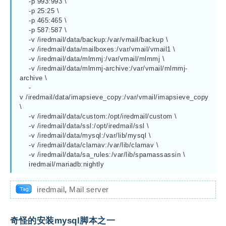
    -p 993:993 \

    -p 25:25 \

    -p 465:465 \

    -p 587:587 \

    -v /iredmail/data/backup:/var/vmail/backup \

    -v /iredmail/data/mailboxes:/var/vmail/vmail1 \

    -v /iredmail/data/mlmmj:/var/vmail/mlmmj \

    -v /iredmail/data/mlmmj-archive:/var/vmail/mlmmj-
archive \

    -
v /iredmail/data/imapsieve_copy:/var/vmail/imapsieve_copy 
\

    -v /iredmail/data/custom:/opt/iredmail/custom \

    -v /iredmail/data/ssl:/opt/iredmail/ssl \

    -v /iredmail/data/mysql:/var/lib/mysql \

    -v /iredmail/data/clamav:/var/lib/clamav \

    -v /iredmail/data/sa_rules:/var/lib/spamassassin \

    iredmail/mariadb:nightly
iredmail
,
Mail server
奇怪的安装mysql脚本之一