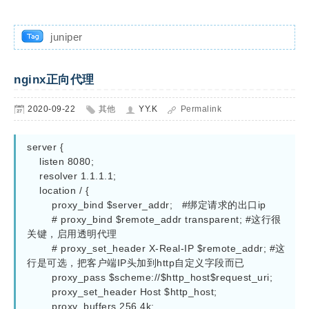
juniper
nginx正向代理
2020-09-22
其他
YY.K
Permalink
server {  

    listen 8080;  

    resolver 1.1.1.1; 

    location / {  

        proxy_bind $server_addr;   #绑定请求的出口ip

        # proxy_bind $remote_addr transparent; #这行很
关键，启用透明代理

        # proxy_set_header X-Real-IP $remote_addr; #这
行是可选，把客户端IP头加到http自定义字段而已

        proxy_pass $scheme://$http_host$request_uri;

        proxy_set_header Host $http_host;

        proxy_buffers 256 4k;
