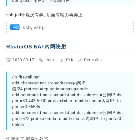
setftpuser 用户名   #添加用户
ssh jail环境没有弄, 后面有精力再弄上.
ssh
,
vsftp
RouterOS NAT内网映射
2020-09-17
Linux
YY.K
Permalink
/ip firewall nat

add chain=srcnat src-address=内网IP
段/24 protocol=tcp action=masquerade

add action=dst-nat chain=dstnat dst-address=公网IP dst-
port=80,443,5900 protocol=tcp to-addresses=内网IP  to-
ports=0-65535

add action=dst-nat chain=dstnat dst-address=公网IP dst-
port=623 protocol=udp to-addresses=内网IP  to-ports=0-
65535
怕忘记了,懒得到处找.