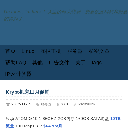
I'm alive, I'm here！ 人生的两大悲剧：想要的没得到和想要
的得到了。
首页
Linux
虚拟主机
服务器
私密文章
帮助FAQ
其他
广告文件
关于
tags
IPv4计算器
Krypt机房11月促销
2012-11-15
服务器
YY.K
Permalink
凌动 ATOMD510 1.66GHZ 2GB内存 160GB SATA硬盘
10TB
流量
100 Mbps
3IP
$64.95/月