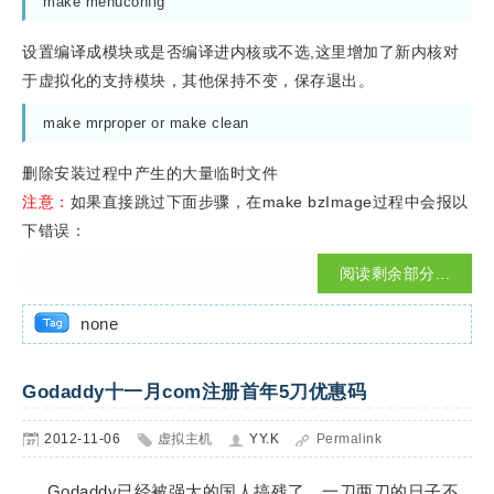
make menuconfig
设置编译成模块或是否编译进内核或不选,这里增加了新内核对
于虚拟化的支持模块，其他保持不变，保存退出。
make mrproper or make clean
删除安装过程中产生的大量临时文件
注意：
如果直接跳过下面步骤，在make bzImage过程中会报以
下错误：
阅读剩余部分...
none
Godaddy十一月com注册首年5刀优惠码
2012-11-06
虚拟主机
YY.K
Permalink
Godaddy已经被强大的国人搞残了，一刀两刀的日子不