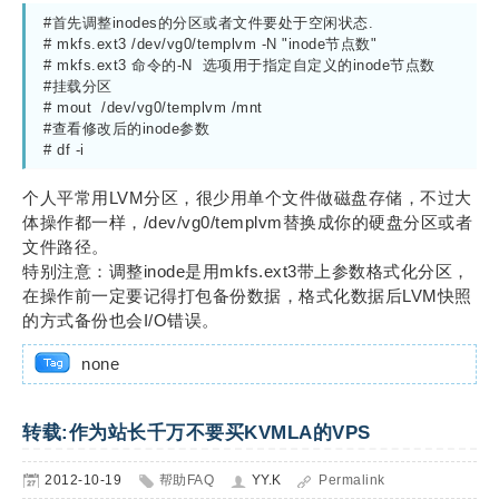
#首先调整inodes的分区或者文件要处于空闲状态.

# mkfs.ext3 /dev/vg0/templvm -N "inode节点数"

# mkfs.ext3 命令的-N  选项用于指定自定义的inode节点数

#挂载分区

# mout  /dev/vg0/templvm /mnt

#查看修改后的inode参数

# df -i
个人平常用LVM分区，很少用单个文件做磁盘存储，不过大
体操作都一样，/dev/vg0/templvm替换成你的硬盘分区或者
文件路径。
特别注意：调整inode是用mkfs.ext3带上参数格式化分区，
在操作前一定要记得打包备份数据，格式化数据后LVM快照
的方式备份也会I/O错误。
none
转载:作为站长千万不要买KVMLA的VPS
2012-10-19
帮助FAQ
YY.K
Permalink