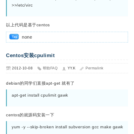
>>/etc/virc
以上代码是基于centos
none
Centos安装cpulimit
2012-10-08
帮助FAQ
YY.K
Permalink
debian的同学们直接apt-get 就有了
apt-get install cpulimit gawk 
centos的就源码安装一下
yum -y --skip-broken install subversion gcc make gawk