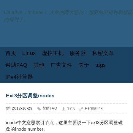
I'm alive, I'm here！ 人生的两大悲剧：想要的没得到和想要
的得到了。
首页
Linux
虚拟主机
服务器
私密文章
帮助FAQ
其他
广告文件
关于
tags
IPv4计算器
Ext3分区调整inodes
2012-10-29
帮助FAQ
YY.K
Permalink
inode中文意思索引节点，这里主要说一下ext3分区调整磁
盘的inode number。