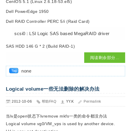
CentOS 5.1 (Linux 2.6.18-53.el5)
Dell PowerEdge 1950
Dell RAID Controller PERC 5/i (Raid Card)
scsi0 : LSI Logic SAS based MegaRAID driver
SAS HDD 146 G * 2 (Build RAID-1)
阅读剩余部分...
none
Logical volume一些无法删除的解决办法
2012-10-06
帮助FAQ
YY.K
Permalink
当lv是open状态下lvremove mkfs一类的命令都没办法
Logical volume vg0/VM_vps is used by another device.