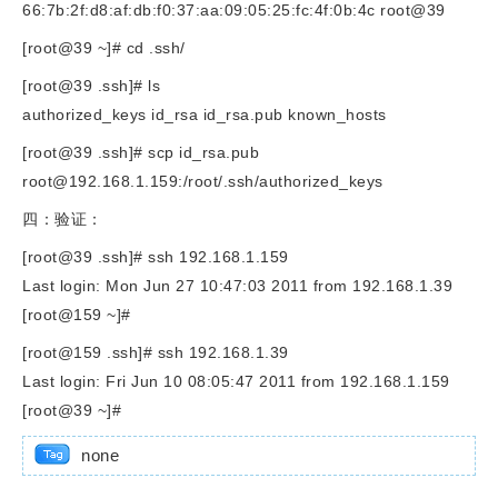
66:7b:2f:d8:af:db:f0:37:aa:09:05:25:fc:4f:0b:4c root@39
[root@39 ~]# cd .ssh/
[root@39 .ssh]# ls
authorized_keys id_rsa id_rsa.pub known_hosts
[root@39 .ssh]# scp id_rsa.pub
root@192.168.1.159
:/root/.ssh/authorized_keys
四：验证：
[root@39 .ssh]# ssh 192.168.1.159
Last login: Mon Jun 27 10:47:03 2011 from 192.168.1.39
[root@159 ~]#
[root@159 .ssh]# ssh 192.168.1.39
Last login: Fri Jun 10 08:05:47 2011 from 192.168.1.159
[root@39 ~]#
none