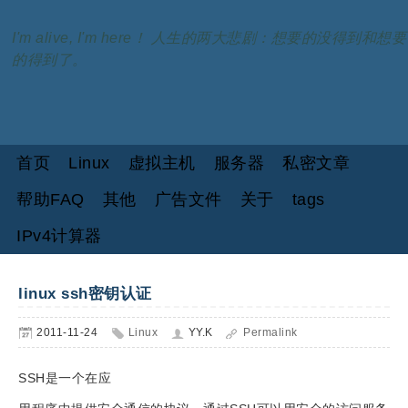
I'm alive, I'm here！ 人生的两大悲剧：想要的没得到和想要
的得到了。
首页
Linux
虚拟主机
服务器
私密文章
帮助FAQ
其他
广告文件
关于
tags
IPv4计算器
linux ssh密钥认证
2011-11-24
Linux
YY.K
Permalink
SSH是一个在应