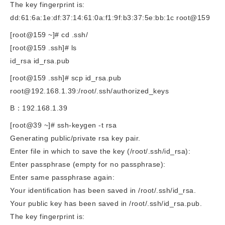
The key fingerprint is:
dd:61:6a:1e:df:37:14:61:0a:f1:9f:b3:37:5e:bb:1c root@159
[root@159 ~]# cd .ssh/
[root@159 .ssh]# ls
id_rsa id_rsa.pub
[root@159 .ssh]# scp id_rsa.pub
root@192.168.1.39
:/root/.ssh/authorized_keys
B：192.168.1.39
[root@39 ~]# ssh-keygen -t rsa
Generating public/private rsa key pair.
Enter file in which to save the key (/root/.ssh/id_rsa):
Enter passphrase (empty for no passphrase):
Enter same passphrase again:
Your identification has been saved in /root/.ssh/id_rsa.
Your public key has been saved in /root/.ssh/id_rsa.pub.
The key fingerprint is: