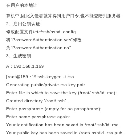
在用户的本地计
算机中,因此入侵者就算得到用户口令,也不能登陆到服务器.
2、启用公钥认证
修改配置文件/etc/ssh/sshd_config
将”PasswordAuthentication yes”修改
为”PasswordAuthentication no”
3、生成密钥
A：192.168.1.159
[root@159 ~]# ssh-keygen -t rsa
Generating public/private rsa key pair.
Enter file in which to save the key (/root/.ssh/id_rsa):
Created directory ‘/root/.ssh’.
Enter passphrase (empty for no passphrase):
Enter same passphrase again:
Your identification has been saved in /root/.ssh/id_rsa.
Your public key has been saved in /root/.ssh/id_rsa.pub.