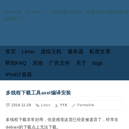
I'm alive, I'm here！ 人生的两大悲剧：想要的没得到和想要
的得到了。
首页
Linux
虚拟主机
服务器
私密文章
帮助FAQ
其他
广告文件
关于
tags
IPv4计算器
多线程下载工具axel编译安装
2016-11-28
Linux
YY.K
Permalink
多线程下载非常好用，但是感觉这货已经是被遗弃了，经常在
debian的下载点上无法下载。