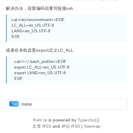
解决办法，设置编码后重写链接ssh
cat>/etc/environment<<EOF
LC_ALL=en_US.UTF-8
LANG=en_US.UTF-8
EOF
或者在本机设置export定义LC_ALL
  cat>>~/.bash_profile<<EOF
  export LC_ALL=en_US.UTF-8
  export LANG=en_US.UTF-8
  EOF  
none
Kvm.la
is powered by
Typecho)))
文章 RSS
and
评论 RSS
|
Sitemap