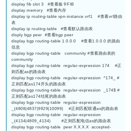
display fib slot 3   #查看板卡FIB

display memory   #查看内存

display ip routing-table vpn-instance vrf1    #查看vrf路由
表

display ip routing-table   #查看默认路由表

disply bgp peer  #查看bgp peer

display bgp routing-table 1.0.0.0    #查看1.0.0.0 的路由
信息

display bgp routing-table   community #查看路由表的
community

display bgp routing-table  regular-expression 174    #正
则匹配as的路由表

display bgp routing-table  regular-expression  ^174_ #
正则匹配as174开头的路由表

display bgp routing-table  regular-expression  _174$ #
正则匹配as174结尾的路由表

display bgp routing-table  regular-expression 
_(4808|4837|9929|10099)    #正则匹配联通as的路由表

display bgp routing-table  regular-expression  
_(4134|4809_4134)        #正则匹配电信as的路由表

display bgp routing-table  peer X.X.X.X  accepted-