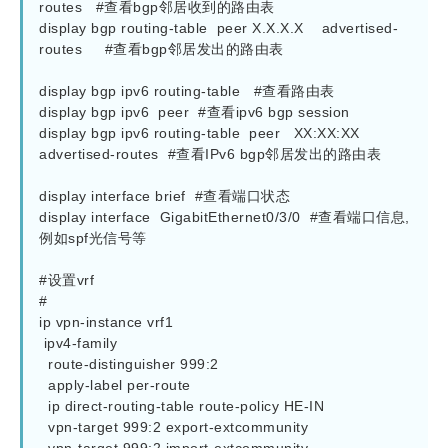
routes   #查看bgp邻居收到的路由表

display bgp routing-table  peer X.X.X.X    advertised-
routes     #查看bgp邻居发出的路由表

display bgp ipv6 routing-table   #查看路由表

display bgp ipv6  peer  #查看ipv6 bgp session

display bgp ipv6 routing-table  peer   XX:XX:XX  
advertised-routes  #查看IPv6 bgp邻居发出的路由表

display interface brief  #查看端口状态

display interface  GigabitEthernet0/3/0  #查看端口信息,
例如spf光信号等

#设置vrf

#

ip vpn-instance vrf1

 ipv4-family

  route-distinguisher 999:2

  apply-label per-route

  ip direct-routing-table route-policy HE-IN

  vpn-target 999:2 export-extcommunity
