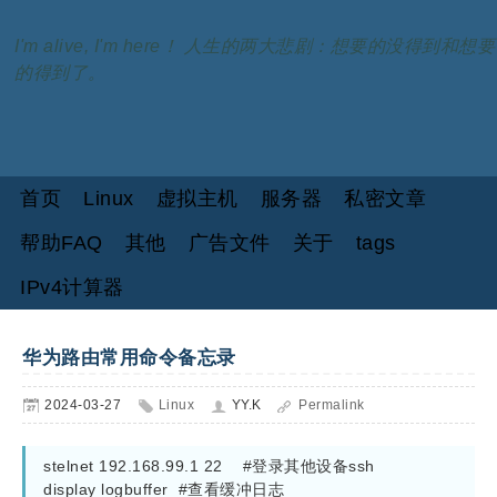
I'm alive, I'm here！ 人生的两大悲剧：想要的没得到和想要
的得到了。
首页
Linux
虚拟主机
服务器
私密文章
帮助FAQ
其他
广告文件
关于
tags
IPv4计算器
华为路由常用命令备忘录
2024-03-27
Linux
YY.K
Permalink
stelnet 192.168.99.1 22    #登录其他设备ssh

display logbuffer  #查看缓冲日志
