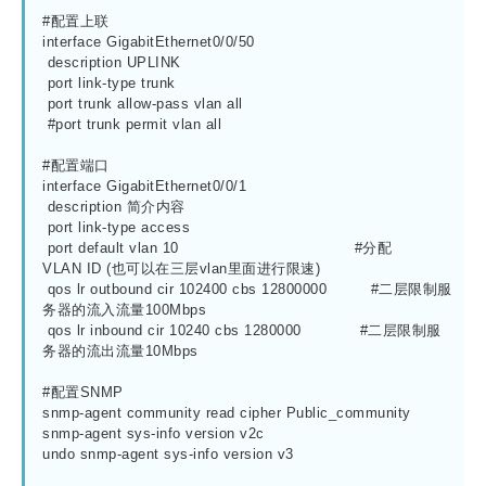
#配置上联

interface GigabitEthernet0/0/50

 description UPLINK

 port link-type trunk

 port trunk allow-pass vlan all

 #port trunk permit vlan all 

#配置端口

interface GigabitEthernet0/0/1

 description 简介内容

 port link-type access

 port default vlan 10                                    #分配
VLAN ID (也可以在三层vlan里面进行限速)

 qos lr outbound cir 102400 cbs 12800000         #二层限制服
务器的流入流量100Mbps

 qos lr inbound cir 10240 cbs 1280000            #二层限制服
务器的流出流量10Mbps

#配置SNMP

snmp-agent community read cipher Public_community

snmp-agent sys-info version v2c

undo snmp-agent sys-info version v3
