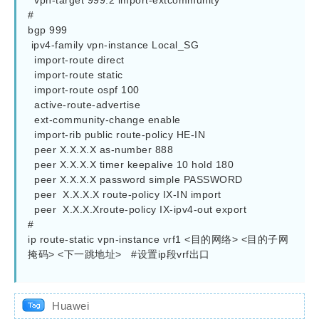
  vpn-target 999:2 import-extcommunity

#

bgp 999

 ipv4-family vpn-instance Local_SG

  import-route direct

  import-route static

  import-route ospf 100

  active-route-advertise

  ext-community-change enable

  import-rib public route-policy HE-IN

  peer X.X.X.X as-number 888

  peer X.X.X.X timer keepalive 10 hold 180

  peer X.X.X.X password simple PASSWORD

  peer  X.X.X.X route-policy IX-IN import

  peer  X.X.X.Xroute-policy IX-ipv4-out export

#

ip route-static vpn-instance vrf1 <目的网络> <目的子网
掩码> <下一跳地址>   #设置ip段vrf出口

Huawei