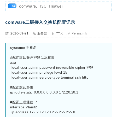
comware
,
H3C
,
Huawei
comware二层接入交换机配置记录
2020-09-21
服务器
YY.K
Permalink
sysname 主机名

#配置默认账户密码以及权限

aaa

 local-user admin password irreversible-cipher 密码

 local-user admin privilege level 15

 local-user admin service-type terminal ssh http

#配置默认路由

ip route-static 0.0.0.0 0.0.0.0 172.20.20.1

#配置上联通信IP

interface Vlanif2

 ip address 172.20.20.20 255.255.255.0
