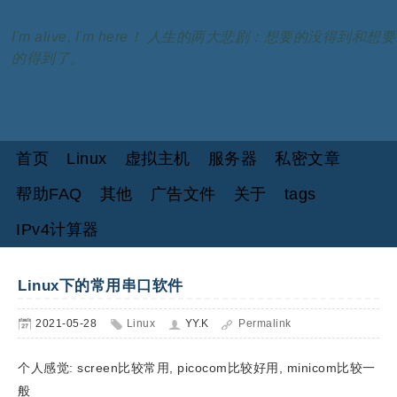
I'm alive, I'm here！ 人生的两大悲剧：想要的没得到和想要
的得到了。
首页
Linux
虚拟主机
服务器
私密文章
帮助FAQ
其他
广告文件
关于
tags
IPv4计算器
Linux下的常用串口软件
2021-05-28
Linux
YY.K
Permalink
个人感觉: screen比较常用, picocom比较好用, minicom比较一
般