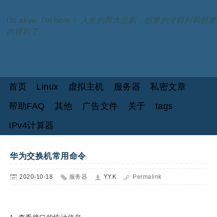
I'm alive, I'm here！ 人生的两大悲剧：想要的没得到和想要
的得到了。
首页
Linux
虚拟主机
服务器
私密文章
帮助FAQ
其他
广告文件
关于
tags
IPv4计算器
华为交换机常用命令
2020-10-18
服务器
YY.K
Permalink