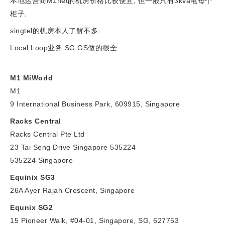
本地运营商M1net的机房价格比较便宜, 但一般只有3kva电每个
柜子,
singtel的机房本人了解不多.
Local Loop业务 SG.GS做的很全.
M1 MiWorld
M1
9 International Business Park, 609915, Singapore
Racks Central
Racks Central Pte Ltd
23 Tai Seng Drive Singapore 535224
535224 Singapore
Equinix SG3
26A Ayer Rajah Crescent, Singapore
Equnix SG2
15 Pioneer Walk, #04-01, Singapore, SG, 627753