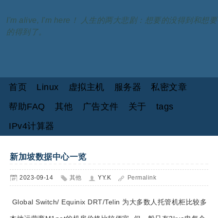
I'm alive, I'm here！ 人生的两大悲剧：想要的没得到和想要
的得到了。
首页
Linux
虚拟主机
服务器
私密文章
帮助FAQ
其他
广告文件
关于
tags
IPv4计算器
新加坡数据中心一览
2023-09-14
其他
YY.K
Permalink
Global Switch/ Equinix DRT/Telin 为大多数人托管机柜比较多