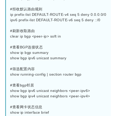
#拒收默认路由规则

ip prefix-list DEFAULT-ROUTE-v4 seq 5 deny 0.0.0.0/0

ipv6 prefix-list DEFAULT-ROUTE-v6 seq 5 deny ::/0

#刷新收取路由

clear ip bgp <peer-ip> soft in

#查看BGP连接状态

show ip bgp summary

show bgp ipv6 unicast summary

#筛选配置内容

show running-config | section router bgp

#查看bgp邻居

show bgp ipv6 unicast neighbors <peer-ipv6>

show bgp ipv4 unicast neighbors <peer-ipv4>

#查看网卡状态信息

show ip interface brief
