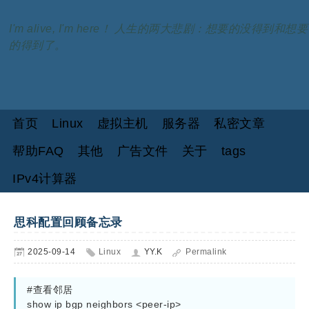
I'm alive, I'm here！ 人生的两大悲剧：想要的没得到和想要
的得到了。
首页
Linux
虚拟主机
服务器
私密文章
帮助FAQ
其他
广告文件
关于
tags
IPv4计算器
思科配置回顾备忘录
2025-09-14
Linux
YY.K
Permalink
#查看邻居

show ip bgp neighbors <peer-ip>
