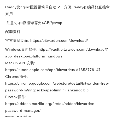
Caddy比nginx配置更简单自动SSL方便, teddy有编译好直接拿
来用.
注意:小内存编译需要4GB的swap
配套资料
官方资源页面: https://bitwarden.com/download/
Windows桌面软件: https://vault.bitwarden.com/download/?
app=desktop&platform=windows
MacOS APP安装:
https://itunes.apple.com/app/bitwarden/id1352778147
Chrome插件:
https://chrome.google.com/webstore/detail/bitwarden-free-
password-m/nngceckbapebfimnlniiiahkandclblb
Firefox插件:
https://addons.mozilla.org/firefox/addon/bitwarden-
password-manager/