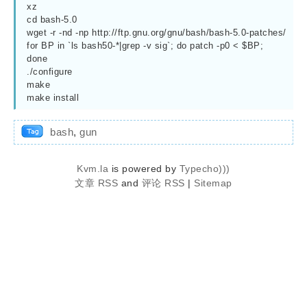
xz

cd bash-5.0

wget -r -nd -np http://ftp.gnu.org/gnu/bash/bash-5.0-patches/

for BP in `ls bash50-*|grep -v sig`; do patch -p0 < $BP; 
done

./configure 

make

bash
,
gun
Kvm.la
is powered by
Typecho)))
文章 RSS
and
评论 RSS
|
Sitemap