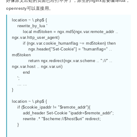
好像原文出处的页面已经打不开了，原生的nginx需要编译lua，
openresty可以直接用。
location ~ \.php$ {

    rewrite_by_lua '

        local md5token = ngx.md5(ngx.var.remote_addr .. 
ngx.var.http_user_agent)

        if (ngx.var.cookie_humanflag ~= md5token) then

            ngx.header["Set-Cookie"] = "humanflag=" .. 
md5token

            return ngx.redirect(ngx.var.scheme .. "://" .. 
ngx.var.host .. ngx.var.uri)

        end

    ';

    ... ...

}

location ~ \.php$ {

    if ($cookie_ipaddr != "$remote_addr"){

        add_header Set-Cookie "ipaddr=$remote_addr";

        rewrite .* "$scheme://$host$uri" redirect;

    }

    ... ...
