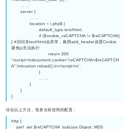
	... ...

server
 {

		... ...

location
~ \.php$
 {

default_type
 text/html;

if
 (
$cookie_reCAPTCHA
 != 
$reCAPTCHA
)
{ 
#访问非text/html会异常，换用add_header设置Cookie
避免js无法执行
return
200
'<script>\ndocument.cookie="reCAPTCHA=
$reCAPTCH
A
";\nlocation.reload();\n</script>\n'
;

			}

			... ...

		}

	}

综合以上方法，笔者当前使用的配置：
http
 {

perl_set
$reCAPTCHA
'sub{use Digest::MD5 