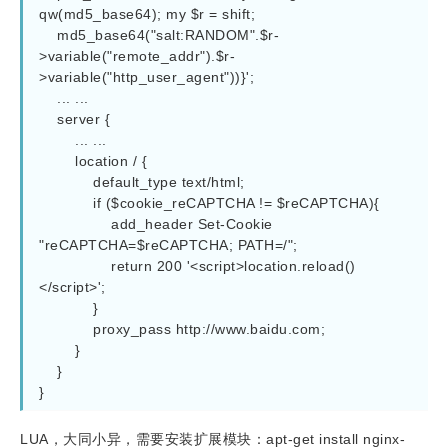
qw(md5_base64); my 
$r
 = shift;

    md5_base64("salt:RANDOM".
$r
-
>variable("remote_addr").
$r
-
>variable("http_user_agent"))}'
;

    ... ...

server
 {

        ... ...

location
 / {

default_type
 text/html;

if
 (
$cookie_reCAPTCHA
 != 
$reCAPTCHA
){

add_header
 Set-Cookie 
"reCAPTCHA=
$reCAPTCHA
; PATH=/"
;

return
200
'<script>location.reload()
</script>'
;

            }

proxy_pass
 http://www.baidu.com;

        }

    }

LUA，大同小异，需要安装扩展模块：
apt-get install nginx-