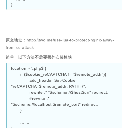
}
原文地址：
http://jtwo.me/use-lua-to-protect-nginx-away-
from-cc-attack
简单，以下方法不需要额外安装模块：
location
~ \.php$
 {

if
 (
$cookie_reCAPTCHA
 != 
"
$remote_addr
"
){

add_header
 Set-Cookie 
"reCAPTCHA=
$remote_addr
; PATH=/"
;

rewrite
 .* 
"
$scheme
://
$host
$uri
"
redirect
;

#rewrite .* 
"$scheme://localhost:$remote_port" redirect;
	}

	... ...
