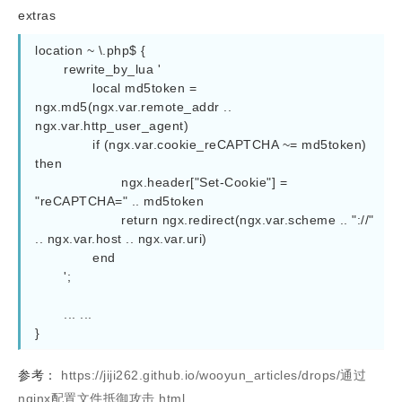
extras
location
~ \.php$
 {

rewrite_by_lua
'

		local md5token = 
ngx.md5(ngx.var.remote_addr .. 
ngx.var.http_user_agent)

		if (ngx.var.cookie_reCAPTCHA ~= md5token) 
then

			ngx.header["Set-Cookie"] = 
"reCAPTCHA=" .. md5token

			return ngx.redirect(ngx.var.scheme .. "://" 
.. ngx.var.host .. ngx.var.uri)

		end

	'
;

	... ...

参考：
https://jiji262.github.io/wooyun_articles/drops/通过
nginx配置文件抵御攻击.html