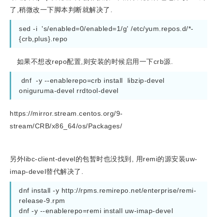
了,稍微改一下脚本判断就解决了.
sed -i  's/enabled=0/enabled=1/g' /etc/yum.repos.d/*-
{crb,plus}.repo
如果不想改repo配置,则安装的时候启用一下crb源.
 dnf  -y --enablerepo=crb install  libzip-devel 
oniguruma-devel rrdtool-devel
https://mirror.stream.centos.org/9-
stream/CRB/x86_64/os/Packages/
另外libc-client-devel的包暂时也没找到, 用remi的源安装uw-
imap-devel替代解决了.
dnf install -y http://rpms.remirepo.net/enterprise/remi-
release-9.rpm

dnf -y --enablerepo=remi install uw-imap-devel