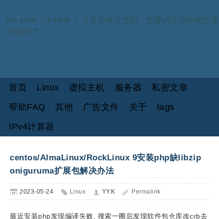
I'm alive, I'm here！ 人生的两大悲剧：想要的没得到和想要
的得到了。
首页
Linux
虚拟主机
服务器
私密文章
帮助FAQ
其他
广告文件
关于
tags
IPv4计算器
centos/AlmaLinux/RockLinux 9安装php缺libzip
oniguruma扩展包解决办法
2023-05-24
Linux
YY.K
Permalink
最近安装php发现编译失败, 搜索一圈后发现软件包仓库改crb去