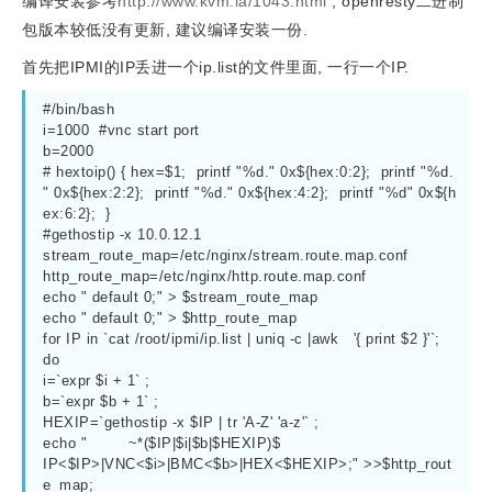
编译安装参考
http://www.kvm.la/1043.html
, openresty二进制
包版本较低没有更新, 建议编译安装一份.
首先把IPMI的IP丢进一个ip.list的文件里面, 一行一个IP.
#/bin/bash

i=1000  #vnc start port

b=2000

# hextoip() { hex=$1;  printf "%d." 0x${hex:0:2};  printf "%d.
" 0x${hex:2:2};  printf "%d." 0x${hex:4:2};  printf "%d" 0x${h
ex:6:2};  }

#gethostip -x 10.0.12.1

stream_route_map=/etc/nginx/stream.route.map.conf

http_route_map=/etc/nginx/http.route.map.conf

echo " default 0;" > $stream_route_map

echo " default 0;" > $http_route_map

for IP in `cat /root/ipmi/ip.list | uniq -c |awk   '{ print $2 }'`;

do

i=`expr $i + 1` ;

b=`expr $b + 1` ;

HEXIP=`gethostip -x $IP | tr 'A-Z' 'a-z'` ;

echo "	   ~*($IP|$i|$b|$HEXIP)$ 	
IP<$IP>|VNC<$i>|BMC<$b>|HEX<$HEXIP>;" >>$http_rout
e_map;
