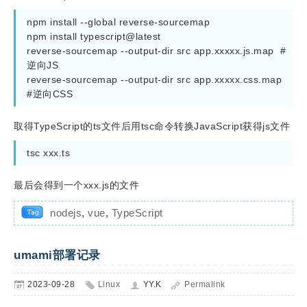
npm install --global reverse-sourcemap

npm install typescript@latest

reverse-sourcemap --output-dir src app.xxxxx.js.map  #
逆向JS

reverse-sourcemap --output-dir src app.xxxxx.css.map  
#逆向CSS
取得TypeScript的ts文件后用tsc命令转换JavaScript获得js文件
tsc xxx.ts
最后会得到一个xxx.js的文件
nodejs
,
vue
,
TypeScript
umami部署记录
2023-09-28
Linux
YY.K
Permalink