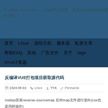
I'm alive, I'm here！ 人生的两大悲剧：想要的没得到和想要
的得到了。
首页
Linux
虚拟主机
服务器
私密文章
帮助FAQ
其他
广告文件
关于
tags
IPv4计算器
反编译VUE打包项目获取源代码
2024-09-02
Linux
YY.K
Permalink
nodejs安装reverse-sourcemap 后对map文件进行逆向(css也
是同样操作)