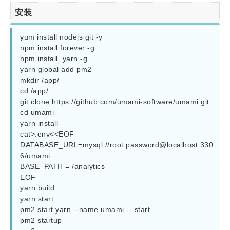
安装
yum install nodejs git -y

npm install forever -g

npm install  yarn -g

yarn global add pm2

mkdir /app/

cd /app/

git clone https://github.com/umami-software/umami.git

cd umami

yarn install

cat>.env<<EOF

DATABASE_URL=mysql://root:password@localhost:330
6/umami

BASE_PATH = /analytics

EOF

yarn build

yarn start

pm2 start yarn --name umami -- start

pm2 startup
