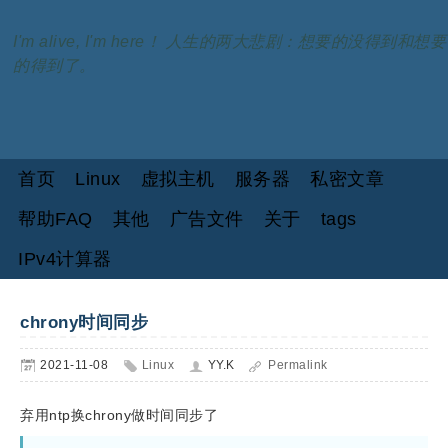
I'm alive, I'm here！ 人生的两大悲剧：想要的没得到和想要
的得到了。
首页
Linux
虚拟主机
服务器
私密文章
帮助FAQ
其他
广告文件
关于
tags
IPv4计算器
chrony时间同步
2021-11-08
Linux
YY.K
Permalink
弃用ntp换chrony做时间同步了