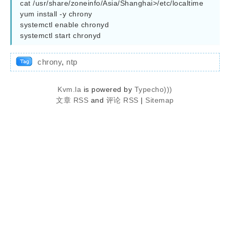
cat /usr/share/zoneinfo/Asia/Shanghai>/etc/localtime

yum install -y chrony

systemctl enable chronyd

chrony
,
ntp
Kvm.la
is powered by
Typecho)))
文章 RSS
and
评论 RSS
|
Sitemap