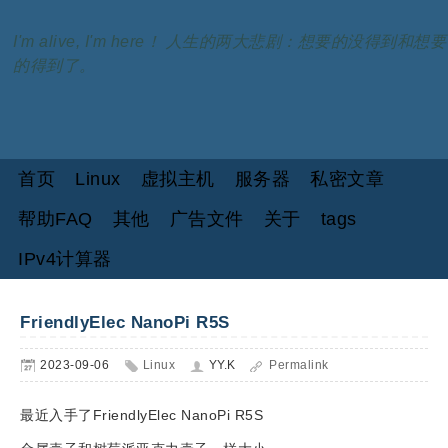
I'm alive, I'm here！ 人生的两大悲剧：想要的没得到和想要
的得到了。
首页
Linux
虚拟主机
服务器
私密文章
帮助FAQ
其他
广告文件
关于
tags
IPv4计算器
FriendlyElec NanoPi R5S
2023-09-06
Linux
YY.K
Permalink
最近入手了FriendlyElec NanoPi R5S