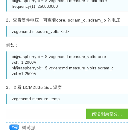
pi@raspberrypi:~ $ vcgencmd measure_clock core

frequency(1)=250000000
2、查看硬件电压，可查看core, sdram_c, sdram_p 的电压
vcgencmd measure_volts <id>
例如：
pi@raspberrypi:~ $ vcgencmd measure_volts core

volt=1.2000V

pi@raspberrypi:~ $ vcgencmd measure_volts sdram_c

volt=1.2500V
3、查看 BCM2835 Soc 温度
vcgencmd measure_temp
阅读剩余部分...
树莓派