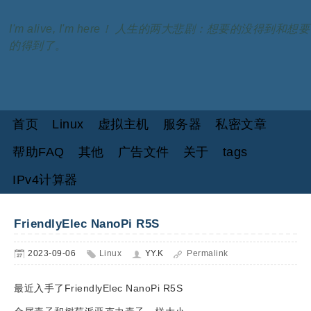
I'm alive, I'm here！ 人生的两大悲剧：想要的没得到和想要
的得到了。
首页
Linux
虚拟主机
服务器
私密文章
帮助FAQ
其他
广告文件
关于
tags
IPv4计算器
FriendlyElec NanoPi R5S
2023-09-06
Linux
YY.K
Permalink
最近入手了FriendlyElec NanoPi R5S